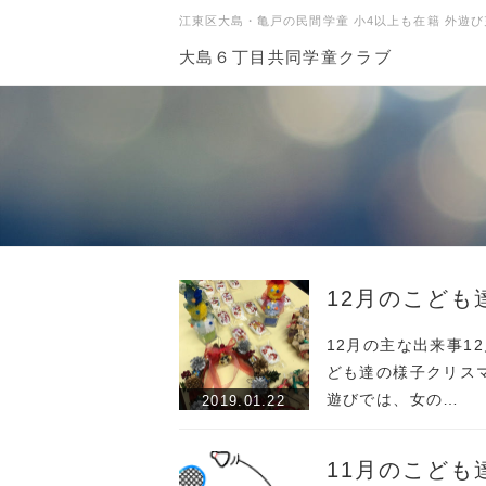
江東区大島・亀戸の民間学童 小4以上も在籍 外遊び
大島６丁目共同学童クラブ
12月のこども
12月の主な出来事1
ども達の様子クリス
遊びでは、女の…
2019.01.22
11月のこども