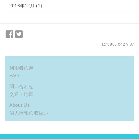
2016年12月 (1)
Facebook
Twitter
で
で
a:78885 t:42 y:37
シ
シ
ェ
ェ
ア
ア
利用者の声
FAQ
問い合わせ
交通・地図
About Us
個人情報の取扱い