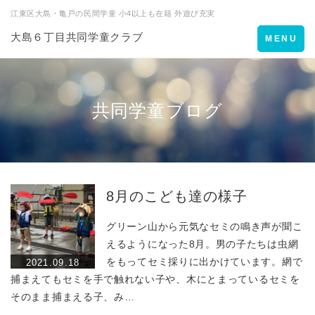
江東区大島・亀戸の民間学童 小4以上も在籍 外遊び充実
大島６丁目共同学童クラブ
Toggle
MENU
navigation
共同学童ブログ
8月のこども達の様子
グリーン山から元気なセミの鳴き声が聞こ
えるようになった8月。男の子たちは虫網
をもってセミ採りに出かけています。網で
2021.09.18
捕まえてもセミを手で触れない子や、木にとまっているセミを
そのまま捕まえる子、み…