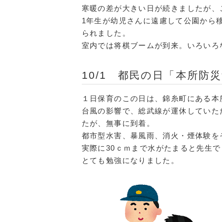
寒暖の差が大きい日が続きましたが、
1年生が幼児さんに遠慮して公園から
られました。
室内では将棋ブームが到来。いろいろ
10/1 都民の日「本所防
１日保育のこの日は、錦糸町にある本
台風の影響で、総武線が運休していた
たが、無事に到着。
都市型水害、暴風雨、消火・煙体験を
実際に30ｃｍまで水がたまると先生
とても勉強になりました。