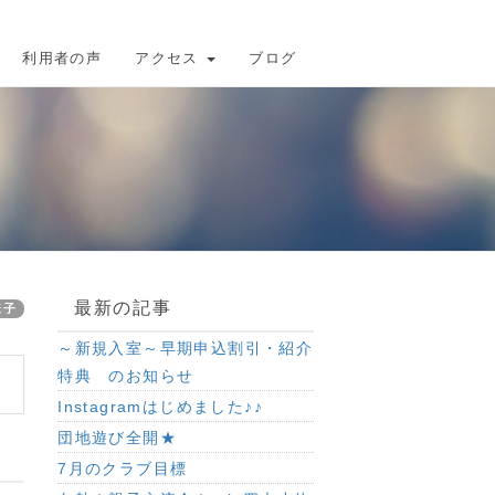
利用者の声
アクセス
ブログ
最新の記事
様子
～新規入室～早期申込割引・紹介
特典 のお知らせ
Instagramはじめました♪♪
団地遊び全開★
7月のクラブ目標