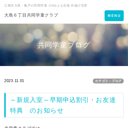
江東区大島・亀戸の民間学童 小4以上も在籍 外遊び充実
大島６丁目共同学童クラブ
Toggle
MENU
navigation
共同学童ブログ
2023.11.01
カテゴリ：ブログ
～新規入室～早期申込割引・お友達
特典 のお知らせ